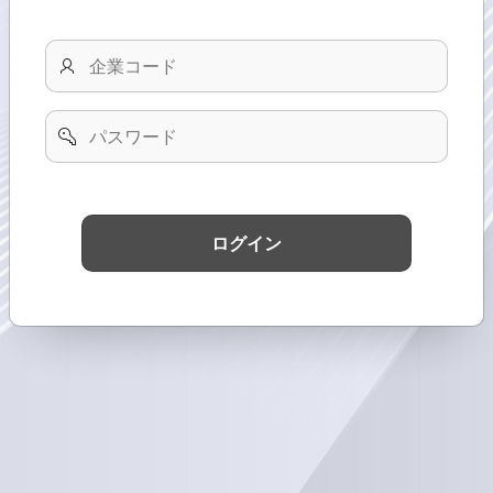
企
業
コ
ー
パ
ド
ス
ワ
ー
ド
ログイン